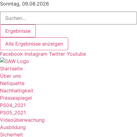
Zum
Sonntag, 09.08.2026
Inhalt
Search
springen
...
Ergebnisse
Alle Ergebnisse anzeigen
Facebook
Instagram
Twitter
Youtube
Startseite
Über uns
Netiquette
Nachhaltigkeit
Pressespiegel
PS04_2021
PS05_2021
Videoüberwachung
Ausbildung
Sicherheit