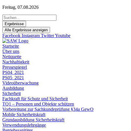
Zum
Freitag, 07.08.2026
Inhalt
Search
springen
...
Ergebnisse
Alle Ergebnisse anzeigen
Facebook
Instagram
Twitter
Youtube
Startseite
Über uns
Netiquette
Nachhaltigkeit
Pressespiegel
PS04_2021
PS05_2021
Videoüberwachung
Ausbildung
Sicherheit
Fachkraft für Schutz und Sicherheit
TQ1 – Personen und Objekte schützen
Vorbereitung zur Sachkundeprüfung §34a GewO
Mobile Sicherheitskraft
Grundausbildung Sicherheitskraft
Verwendungslehrgänge
Betriebssanitäter