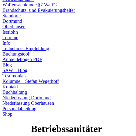
Waffensachkunde §7 WaffG
Brandschutz- und Evakuierungshelfer
Standorte
Dortmund
Oberhausen
Iserlohn
Termine
Info
Teilnehmer-Empfehlung
Buchungstool
Anmeldebogen PDF
Blog
SAW – Blog
Testimonials
Kolumne – Stefan Wegerhoff
Kontakt
Buchhaltung
Niederlassung Dortmund
Niederlassung Oberhausen
Personalabteilung
Shop
Betriebssanitäter