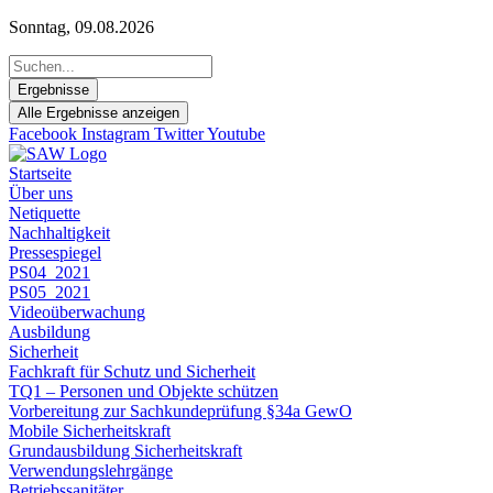
Zum
Sonntag, 09.08.2026
Inhalt
Search
springen
...
Ergebnisse
Alle Ergebnisse anzeigen
Facebook
Instagram
Twitter
Youtube
Startseite
Über uns
Netiquette
Nachhaltigkeit
Pressespiegel
PS04_2021
PS05_2021
Videoüberwachung
Ausbildung
Sicherheit
Fachkraft für Schutz und Sicherheit
TQ1 – Personen und Objekte schützen
Vorbereitung zur Sachkundeprüfung §34a GewO
Mobile Sicherheitskraft
Grundausbildung Sicherheitskraft
Verwendungslehrgänge
Betriebssanitäter