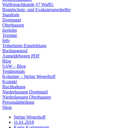
Waffensachkunde §7 WaffG
Brandschutz- und Evakuierungshelfer
Standorte
Dortmund
Oberhausen
Iserlohn
Termine
Info
Teilnehmer-Empfehlung
Buchungstool
Anmeldebogen PDF
Blog
SAW – Blog
Testimonials
Kolumne – Stefan Wegerhoff
Kontakt
Buchhaltung
Niederlassung Dortmund
Niederlassung Oberhausen
Personalabteilung
Shop
Stefan Wegerhoff
11.01.2018
Keine Kommentare