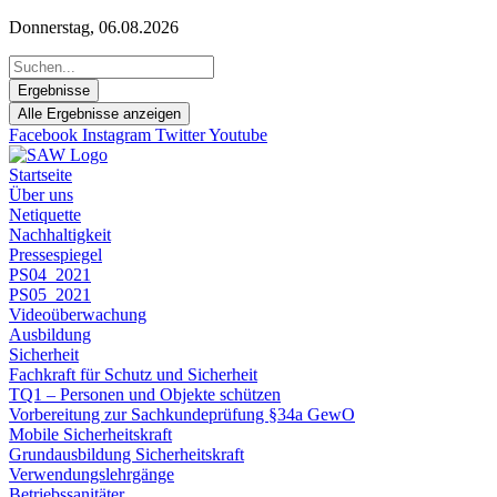
Zum
Donnerstag, 06.08.2026
Inhalt
Search
springen
...
Ergebnisse
Alle Ergebnisse anzeigen
Facebook
Instagram
Twitter
Youtube
Startseite
Über uns
Netiquette
Nachhaltigkeit
Pressespiegel
PS04_2021
PS05_2021
Videoüberwachung
Ausbildung
Sicherheit
Fachkraft für Schutz und Sicherheit
TQ1 – Personen und Objekte schützen
Vorbereitung zur Sachkundeprüfung §34a GewO
Mobile Sicherheitskraft
Grundausbildung Sicherheitskraft
Verwendungslehrgänge
Betriebssanitäter