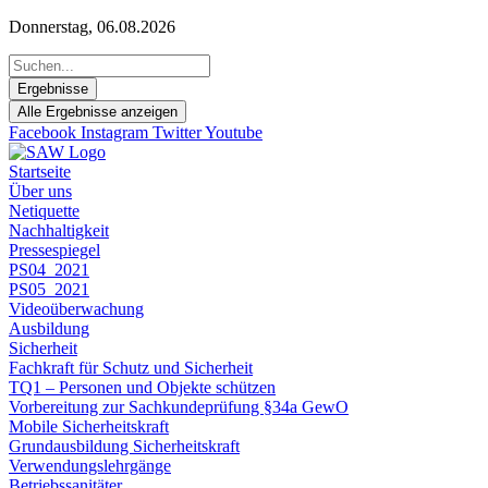
Zum
Donnerstag, 06.08.2026
Inhalt
Search
springen
...
Ergebnisse
Alle Ergebnisse anzeigen
Facebook
Instagram
Twitter
Youtube
Startseite
Über uns
Netiquette
Nachhaltigkeit
Pressespiegel
PS04_2021
PS05_2021
Videoüberwachung
Ausbildung
Sicherheit
Fachkraft für Schutz und Sicherheit
TQ1 – Personen und Objekte schützen
Vorbereitung zur Sachkundeprüfung §34a GewO
Mobile Sicherheitskraft
Grundausbildung Sicherheitskraft
Verwendungslehrgänge
Betriebssanitäter