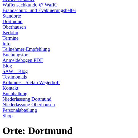
Waffensachkunde §7 WaffG
Brandschutz- und Evakuierungshelfer
Standorte
Dortmund
Oberhausen
Iserlohn
Termine
Info
Teilnehmer-Empfehlung
Buchungstool
Anmeldebogen PDF
Blog
SAW – Blog
Testimonials
Kolumne – Stefan Wegerhoff
Kontakt
Buchhaltung
Niederlassung Dortmund
Niederlassung Oberhausen
Personalabteilung
Shop
Orte:
Dortmund