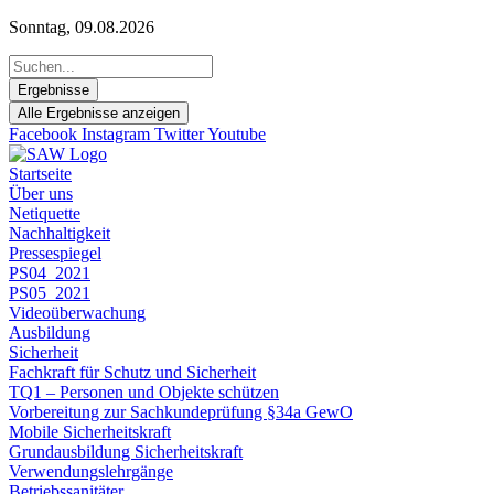
Zum
Sonntag, 09.08.2026
Inhalt
Search
springen
...
Ergebnisse
Alle Ergebnisse anzeigen
Facebook
Instagram
Twitter
Youtube
Startseite
Über uns
Netiquette
Nachhaltigkeit
Pressespiegel
PS04_2021
PS05_2021
Videoüberwachung
Ausbildung
Sicherheit
Fachkraft für Schutz und Sicherheit
TQ1 – Personen und Objekte schützen
Vorbereitung zur Sachkundeprüfung §34a GewO
Mobile Sicherheitskraft
Grundausbildung Sicherheitskraft
Verwendungslehrgänge
Betriebssanitäter