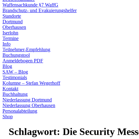
Waffensachkunde §7 WaffG
Brandschutz- und Evakuierungshelfer
Standorte
Dortmund
Oberhausen
Iserlohn
Termine
Info
Teilnehmer-Empfehlung
Buchungstool
Anmeldebogen PDF
Blog
SAW – Blog
Testimonials
Kolumne – Stefan Wegerhoff
Kontakt
Buchhaltung
Niederlassung Dortmund
Niederlassung Oberhausen
Personalabteilung
Shop
Schlagwort:
Die Security Mess