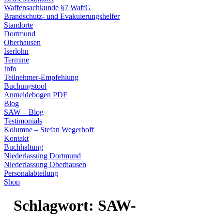
Waffensachkunde §7 WaffG
Brandschutz- und Evakuierungshelfer
Standorte
Dortmund
Oberhausen
Iserlohn
Termine
Info
Teilnehmer-Empfehlung
Buchungstool
Anmeldebogen PDF
Blog
SAW – Blog
Testimonials
Kolumne – Stefan Wegerhoff
Kontakt
Buchhaltung
Niederlassung Dortmund
Niederlassung Oberhausen
Personalabteilung
Shop
Schlagwort:
SAW-