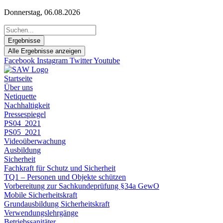
Zum
Donnerstag, 06.08.2026
Inhalt
Search
springen
...
Ergebnisse
Alle Ergebnisse anzeigen
Facebook
Instagram
Twitter
Youtube
Startseite
Über uns
Netiquette
Nachhaltigkeit
Pressespiegel
PS04_2021
PS05_2021
Videoüberwachung
Ausbildung
Sicherheit
Fachkraft für Schutz und Sicherheit
TQ1 – Personen und Objekte schützen
Vorbereitung zur Sachkundeprüfung §34a GewO
Mobile Sicherheitskraft
Grundausbildung Sicherheitskraft
Verwendungslehrgänge
Betriebssanitäter