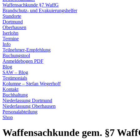
Waffensachkunde §7 WaffG
Brandschutz- und Evakuierungshelfer
Standorte
Dortmund
Oberhausen
Iserlohn
Termine
Info
Teilnehmer-Empfehlung
Buchungstool
Anmeldebogen PDF
Blog
SAW – Blog
Testimonials
Kolumne – Stefan Wegerhoff
Kontakt
Buchhaltung
Niederlassung Dortmund
Niederlassung Oberhausen
Personalabteilung
Shop
Waffensachkunde gem. §7 Waf