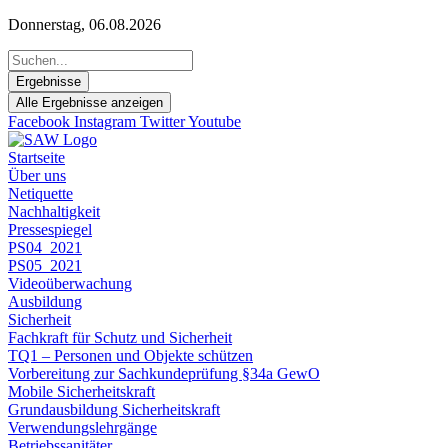
Zum
Donnerstag, 06.08.2026
Inhalt
Search
springen
...
Ergebnisse
Alle Ergebnisse anzeigen
Facebook
Instagram
Twitter
Youtube
Startseite
Über uns
Netiquette
Nachhaltigkeit
Pressespiegel
PS04_2021
PS05_2021
Videoüberwachung
Ausbildung
Sicherheit
Fachkraft für Schutz und Sicherheit
TQ1 – Personen und Objekte schützen
Vorbereitung zur Sachkundeprüfung §34a GewO
Mobile Sicherheitskraft
Grundausbildung Sicherheitskraft
Verwendungslehrgänge
Betriebssanitäter